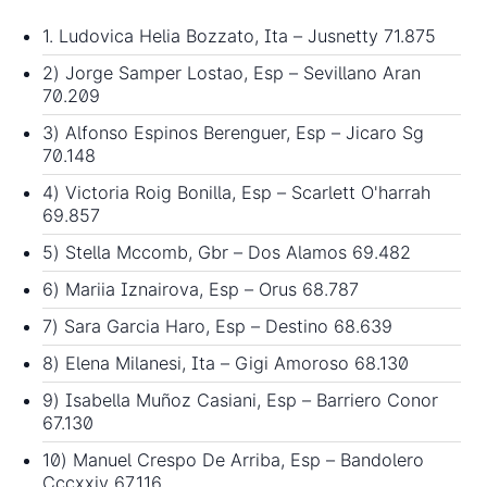
1. Ludovica Helia Bozzato, Ita – Jusnetty 71.875
2) Jorge Samper Lostao, Esp – Sevillano Aran
70.209
3) Alfonso Espinos Berenguer, Esp – Jicaro Sg
70.148
4) Victoria Roig Bonilla, Esp – Scarlett O'harrah
69.857
5) Stella Mccomb, Gbr – Dos Alamos 69.482
6) Mariia Iznairova, Esp – Orus 68.787
7) Sara Garcia Haro, Esp – Destino 68.639
8) Elena Milanesi, Ita – Gigi Amoroso 68.130
9) Isabella Muñoz Casiani, Esp – Barriero Conor
67.130
10) Manuel Crespo De Arriba, Esp – Bandolero
Cccxxiv 67.116