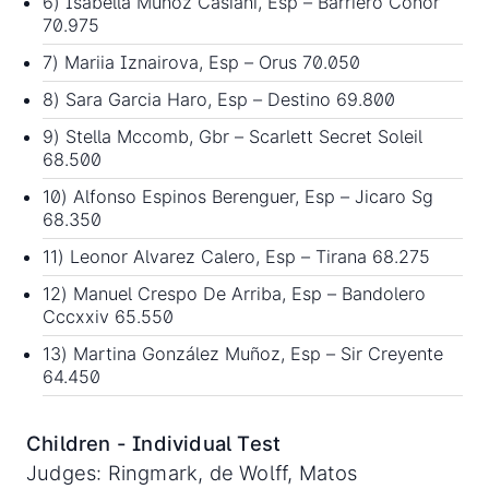
6) Isabella Muñoz Casiani, Esp – Barriero Conor
70.975
7) Mariia Iznairova, Esp – Orus 70.050
8) Sara Garcia Haro, Esp – Destino 69.800
9) Stella Mccomb, Gbr – Scarlett Secret Soleil
68.500
10) Alfonso Espinos Berenguer, Esp – Jicaro Sg
68.350
11) Leonor Alvarez Calero, Esp – Tirana 68.275
12) Manuel Crespo De Arriba, Esp – Bandolero
Cccxxiv 65.550
13) Martina González Muñoz, Esp – Sir Creyente
64.450
Children - Individual Test
Judges: Ringmark, de Wolff, Matos