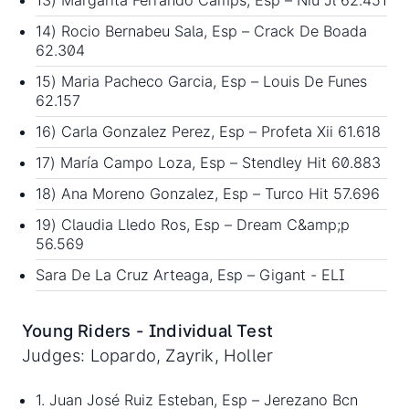
13) Margarita Ferrando Camps, Esp – Niu Jl 62.451
14) Rocio Bernabeu Sala, Esp – Crack De Boada
62.304
15) Maria Pacheco Garcia, Esp – Louis De Funes
62.157
16) Carla Gonzalez Perez, Esp – Profeta Xii 61.618
17) María Campo Loza, Esp – Stendley Hit 60.883
18) Ana Moreno Gonzalez, Esp – Turco Hit 57.696
19) Claudia Lledo Ros, Esp – Dream C&amp;p
56.569
Sara De La Cruz Arteaga, Esp – Gigant - ELI
Young Riders - Individual Test
Judges: Lopardo, Zayrik, Holler
1. Juan José Ruiz Esteban, Esp – Jerezano Bcn