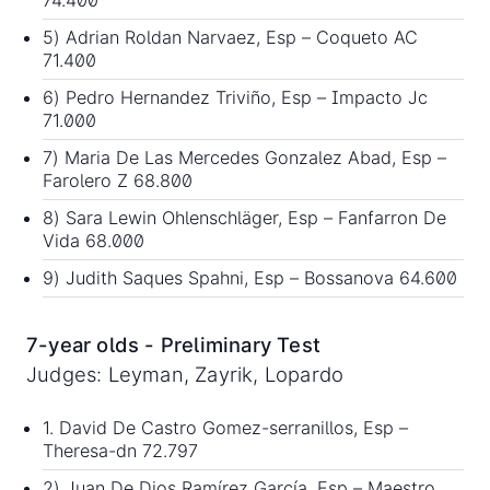
74.400
5) Adrian Roldan Narvaez, Esp – Coqueto AC
71.400
6) Pedro Hernandez Triviño, Esp – Impacto Jc
71.000
7) Maria De Las Mercedes Gonzalez Abad, Esp –
Farolero Z 68.800
8) Sara Lewin Ohlenschläger, Esp – Fanfarron De
Vida 68.000
9) Judith Saques Spahni, Esp – Bossanova 64.600
7-year olds - Preliminary Test
Judges: Leyman, Zayrik, Lopardo
1. David De Castro Gomez-serranillos, Esp –
Theresa-dn 72.797
2) Juan De Dios Ramírez García, Esp – Maestro