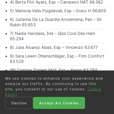
4) Berta Fitó Ayats, Esp – Campeon NAT 66.382
5) Mariona Valls Puigdevall, Esp – Iroko H 66.059
6) Julianna De La Guardia Arosemena, Pan – Sir
Rubin 65.853
7) Nadia Haridass, Ind – Qiss Cool Des Ham
65.294
8) Julia Álvarez Abad, Esp – Vincenzo 63.677
9) Sara Lewin Ohlenschläger, Esp – Finn Comfort
63.529
10) Cristina Torrent Moll, Esp – Keano 63.294
We use cookies to enhance your experience and
11) Juan Matute Guimon, Esp – Zuriel 61.647
analyze our traffic. By continuing to use this
site, you consent to our use of cookies.
Cookie
Intermediaire I Kur to Music
Policy
Judges: Tissot, Holler, Leyman, Colliander,
Decline
Accept All Cookies
Peutz