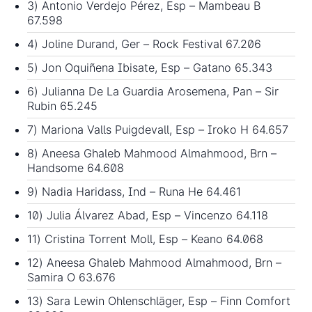
3) Antonio Verdejo Pérez, Esp – Mambeau B
67.598
4) Joline Durand, Ger – Rock Festival 67.206
5) Jon Oquiñena Ibisate, Esp – Gatano 65.343
6) Julianna De La Guardia Arosemena, Pan – Sir
Rubin 65.245
7) Mariona Valls Puigdevall, Esp – Iroko H 64.657
8) Aneesa Ghaleb Mahmood Almahmood, Brn –
Handsome 64.608
9) Nadia Haridass, Ind – Runa He 64.461
10) Julia Álvarez Abad, Esp – Vincenzo 64.118
11) Cristina Torrent Moll, Esp – Keano 64.068
12) Aneesa Ghaleb Mahmood Almahmood, Brn –
Samira O 63.676
13) Sara Lewin Ohlenschläger, Esp – Finn Comfort