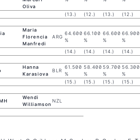
Oliva
(13.)
(12.)
(13.)
(12.)
Maria
ia
64.600
66.100
66.600
66.900
Florencia
ARG
%
%
%
%
Manfredi
(14.)
(14.)
(14.)
(14.)
Hanna
61.500
58.400
59.700
56.300
o
BLR
Karasiova
%
%
%
%
(15.)
(15.)
(15.)
(15.)
Wendi
 MH
NZL
Williamson