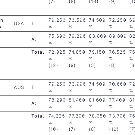
(7)
(8)
(10)
(9)
(1
en
70.250
70.500
74.500
72.250
6
USA
T:
s
%
%
%
%
%
75.600
79.200
83.800
80.800
8
A:
%
%
%
%
%
Total
72.925
74.850
79.150
76.525
76
%
%
%
%
%
(12)
(9)
(5)
(8)
(8
70.250
73.000
74.500
70.000
7
AUS
T:
y
%
%
%
%
%
78.200
81.400
81.600
77.400
81
A:
%
%
%
%
%
Total
74.225
77.200
78.050
73.700
76
%
%
%
%
%
(10)
(7)
(8)
(10)
(7