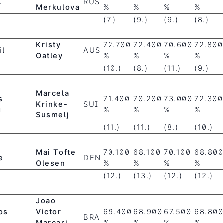
X
RUS
Merkulova
%
%
%
%
(7.)
(9.)
(9.)
(8.)
Kristy
72.700
72.400
70.600
72.800
il
AUS
Oatley
%
%
%
%
(10.)
(8.)
(11.)
(9.)
Marcela
s
71.400
70.200
73.000
72.300
Krinke-
SUI
g
%
%
%
%
Susmelj
(11.)
(11.)
(8.)
(10.)
Mai Tofte
70.100
68.100
70.100
68.80
e
DEN
Olesen
%
%
%
%
(12.)
(13.)
(12.)
(12.)
Joao
os
Victor
69.400
68.900
67.500
68.80
BRA
Marcari
%
%
%
%