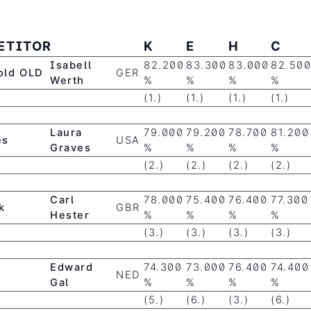
ETITOR
K
E
H
C
Isabell
82.200
83.300
83.000
82.50
old OLD
GER
Werth
%
%
%
%
(1.)
(1.)
(1.)
(1.)
Laura
79.000
79.200
78.700
81.200
es
USA
Graves
%
%
%
%
(2.)
(2.)
(2.)
(2.)
Carl
78.000
75.400
76.400
77.300
k
GBR
Hester
%
%
%
%
(3.)
(3.)
(3.)
(3.)
Edward
74.300
73.000
76.400
74.400
NED
Gal
%
%
%
%
(5.)
(6.)
(3.)
(6.)