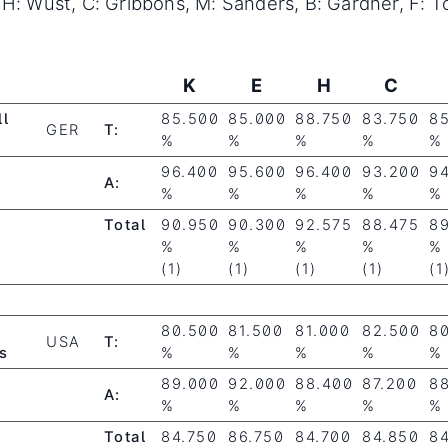
 H: Wust, C: Gribbons, M: Sanders, B: Gardner, F: T
K
E
H
C
ll
85.500
85.000
88.750
83.750
8
GER
T:
%
%
%
%
%
96.400
95.600
96.400
93.200
9
A:
%
%
%
%
%
Total
90.950
90.300
92.575
88.475
8
%
%
%
%
%
(1)
(1)
(1)
(1)
(1
80.500
81.500
81.000
82.500
8
USA
T:
s
%
%
%
%
%
89.000
92.000
88.400
87.200
8
A:
%
%
%
%
%
Total
84.750
86.750
84.700
84.850
8