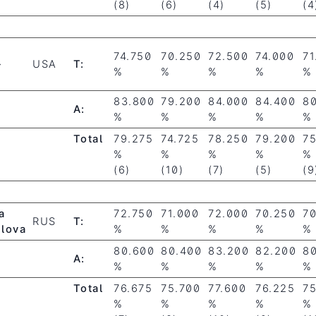
(8)
(6)
(4)
(5)
(4
74.750
70.250
72.500
74.000
71
-
USA
T:
%
%
%
%
%
83.800
79.200
84.000
84.400
8
A:
%
%
%
%
%
Total
79.275
74.725
78.250
79.200
7
%
%
%
%
%
(6)
(10)
(7)
(5)
(9
a
72.750
71.000
72.000
70.250
7
RUS
T:
lova
%
%
%
%
%
80.600
80.400
83.200
82.200
8
A:
%
%
%
%
%
Total
76.675
75.700
77.600
76.225
7
%
%
%
%
%