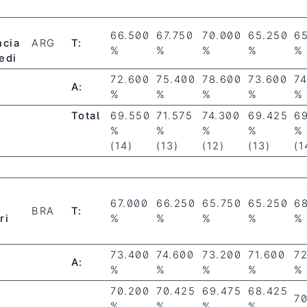
66.500
67.750
70.000
65.250
6
ncia
ARG
T:
%
%
%
%
%
edi
72.600
75.400
78.600
73.600
74
A:
%
%
%
%
%
Total
69.550
71.575
74.300
69.425
6
%
%
%
%
%
(14)
(13)
(12)
(13)
(1
r
67.000
66.250
65.750
65.250
6
BRA
T:
ri
%
%
%
%
%
73.400
74.600
73.200
71.600
7
A:
%
%
%
%
%
70.200
70.425
69.475
68.425
7
%
%
%
%