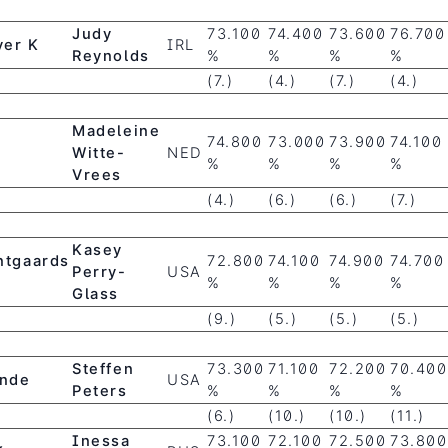
Judy
73.100
74.400
73.600
76.700
ver K
IRL
Reynolds
%
%
%
%
(7.)
(4.)
(7.)
(4.)
Madeleine
74.800
73.000
73.900
74.100
Witte-
NED
%
%
%
%
Vrees
(4.)
(6.)
(6.)
(7.)
Kasey
ntgaards
72.800
74.100
74.900
74.700
Perry-
USA
%
%
%
%
Glass
(9.)
(5.)
(5.)
(5.)
Steffen
73.300
71.100
72.200
70.400
nde
USA
Peters
%
%
%
%
(6.)
(10.)
(10.)
(11.)
Inessa
73.100
72.100
72.500
73.800