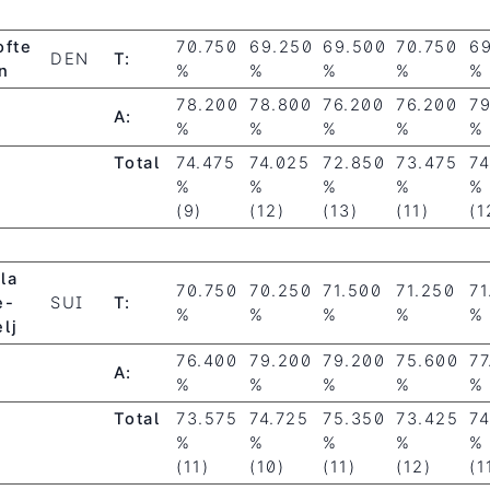
ofte
70.750
69.250
69.500
70.750
6
DEN
T:
n
%
%
%
%
%
78.200
78.800
76.200
76.200
7
A:
%
%
%
%
%
Total
74.475
74.025
72.850
73.475
74
%
%
%
%
%
(9)
(12)
(13)
(11)
(1
la
70.750
70.250
71.500
71.250
71
e-
SUI
T:
%
%
%
%
%
lj
76.400
79.200
79.200
75.600
77
A:
%
%
%
%
%
Total
73.575
74.725
75.350
73.425
74
%
%
%
%
%
(11)
(10)
(11)
(12)
(1