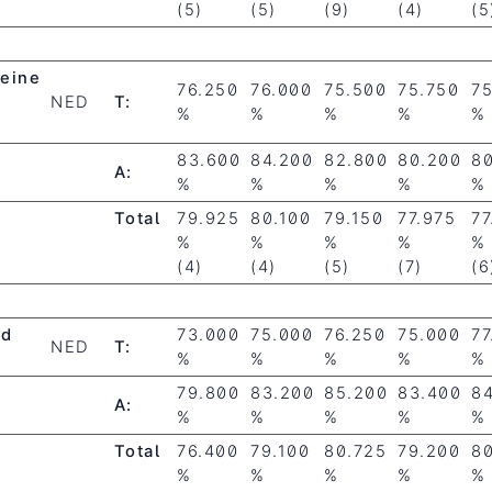
(5)
(5)
(9)
(4)
(5
eine
76.250
76.000
75.500
75.750
7
-
NED
T:
%
%
%
%
%
83.600
84.200
82.800
80.200
8
A:
%
%
%
%
%
Total
79.925
80.100
79.150
77.975
77
%
%
%
%
%
(4)
(4)
(5)
(7)
(6
rd
73.000
75.000
76.250
75.000
77
NED
T:
%
%
%
%
%
79.800
83.200
85.200
83.400
8
A:
%
%
%
%
%
Total
76.400
79.100
80.725
79.200
8
%
%
%
%
%